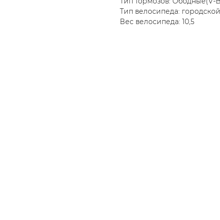
Тип тормозов: Ободные(V-B
Тип велосипеда: городской
Вес велосипеда: 10,5