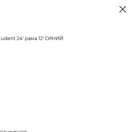
tudent 24' рама 12' СИНИЙ
й
еханический