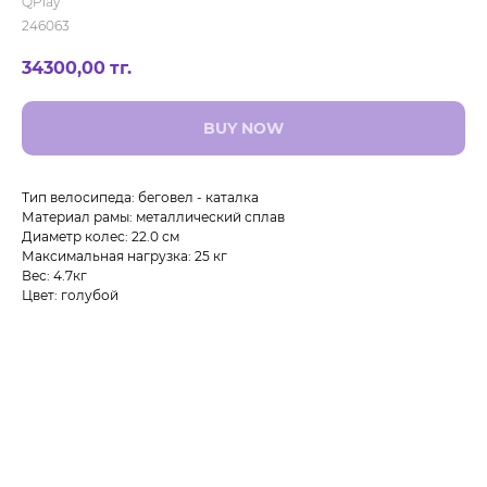
QPlay
246063
34300,00
тг.
BUY NOW
Тип велосипеда: беговел - каталка
Материал рамы: металлический сплав
Диаметр колес: 22.0 см
Максимальная нагрузка: 25 кг
Вес: 4.7кг
Цвет: голубой