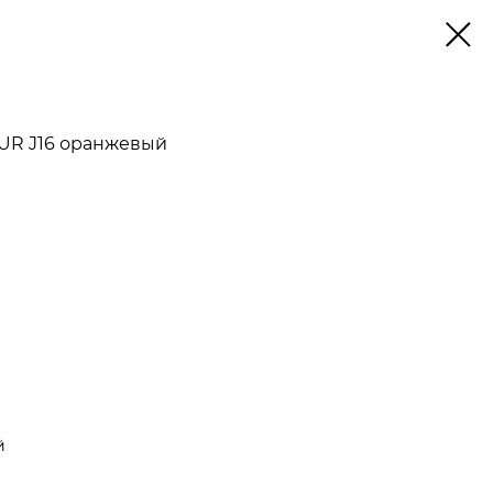
UR J16 оранжевый
й