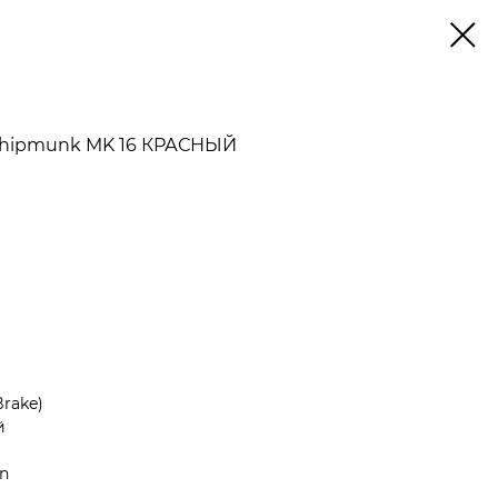
Chipmunk MK 16 КРАСНЫЙ
rake)
й
en