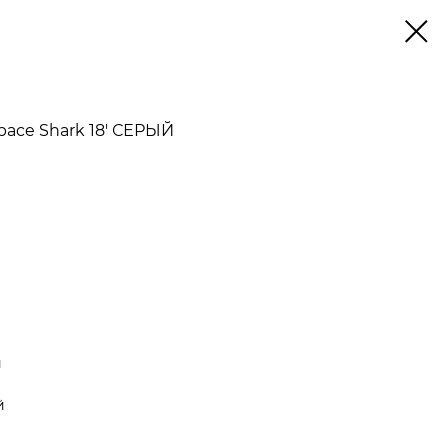
pace Shark 18' СЕРЫЙ
й
й