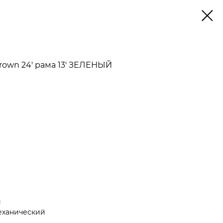
rown 24' рама 13' ЗЕЛЕНЫЙ
й
еханический