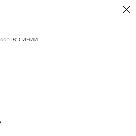
Moon 18" СИНИЙ
й
й