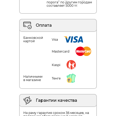
порога” по другим городам
составляет 5000 тг.
Оплата
Банковской
Visa
картой
Mastercard
Kaspi
Наличными
Тенге
в магазине
Гарантии качества
На раму гарантия сроком 36 месяцев, на