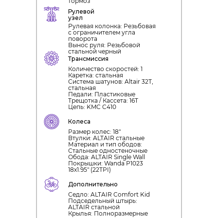
тормоз
Рулевой
узел
Рулевая колонка: Резьбовая
с ограничителем угла
поворота
Вынос руля: Резьбовой
стальной черный
Трансмиссия
Количество скоростей: 1
Каретка: стальная
Система шатунов: Altair 32T,
cтальная
Педали: Пластиковые
Трещотка / Кассета: 16T
Цепь: KMC C410
Колеса
Размер колес: 18"
Втулки: ALTAIR стальные
Материал и тип ободов:
Стальные одностеночные
Обода: ALTAIR Single Wall
Покрышки: Wanda P1023
18x1.95" (22TPI)
Дополнительно
Седло: ALTAIR Comfort Kid
Подседельный штырь:
ALTAIR стальной
Крылья: Полноразмерные